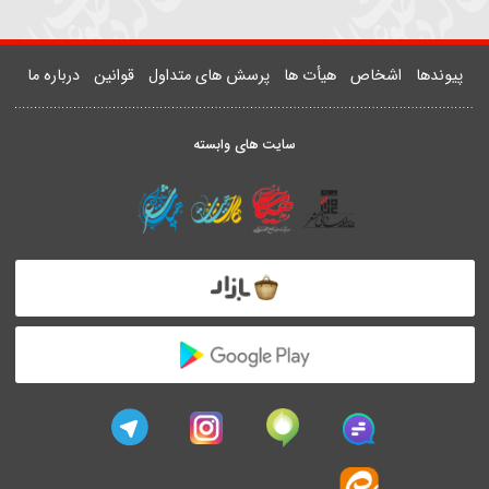
۱۴
1283
Wait for the relief - Haj Mahdi Rasouli
اج مهدی رسولی
دها
اشخاص
هیأت ها
پرسش های متداول
قوانین
درباره ما
سایت های وابسته