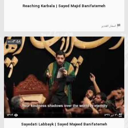
۱
950
Reaching Karbala | Sayed Majid Banifatemeh
سفار الغدیر
00:03:58