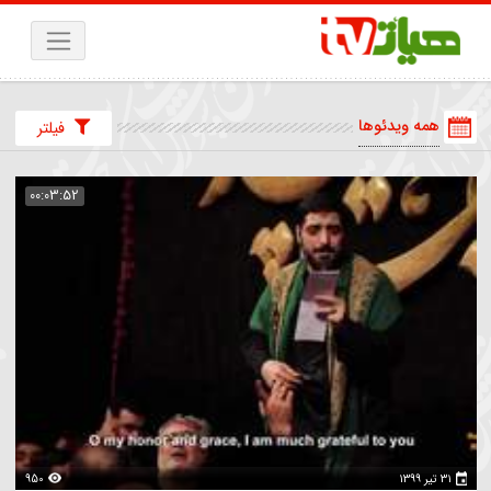
همه ویدئوها
فیلتر
00:03:52