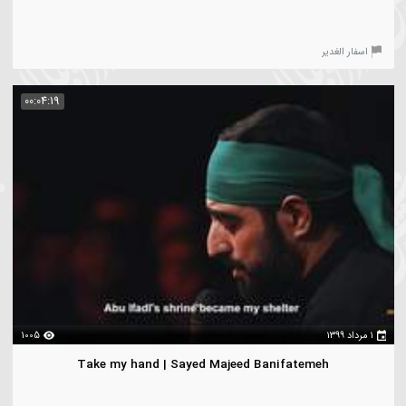
۱
7379
Sayedati Labbayk | Sayed Majeed Banifatemeh
سفار الغدیر
00:04:19