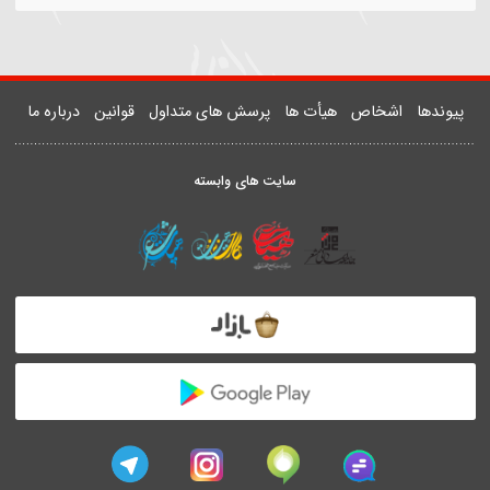
1090
Woe to tents | Sayed Majeed Banifatemeh
سفار الغدیر
دها
اشخاص
هیأت ها
پرسش های متداول
قوانین
درباره ما
سایت های وابسته