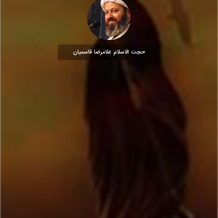
حجت الاسلام غلامرضا قاسمیان