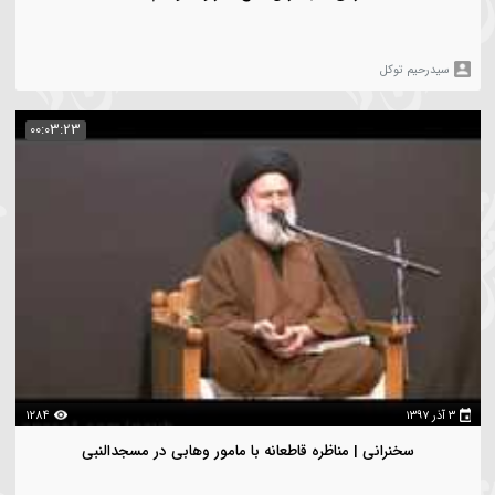
یدرحیم توکل
00:01:17
1420
سخنرانی | مهمترین مانع سیر و سلوک چیست؟