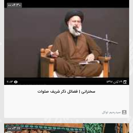
سخنرانی | مقام حضرت سلمان (ع) نزد خداوند
یدرحیم توکل
00:02:09
1774