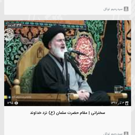
یدرحیم توکل
00:03:23
1284