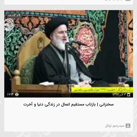
سخنرانی | مناظره قاطعانه با مامور وهابی در مسجدالنبی
یدرحیم توکل
00:02:34
1295