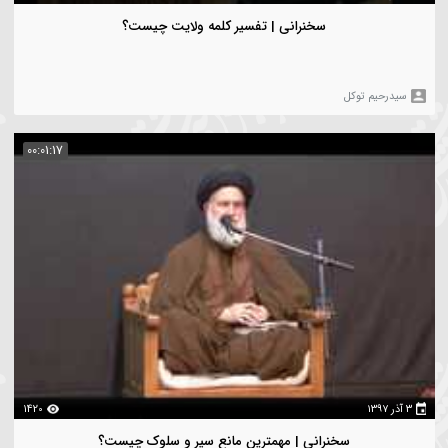
یدرحیم توکل
00:02:08
1385
سخنرانی | تفسیر کلمه ولایت چیست؟