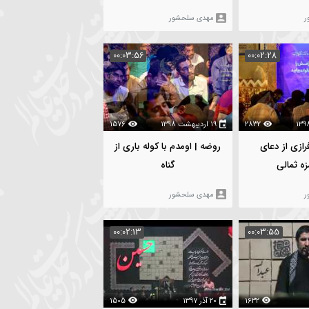
1582
۱۸ تیر ۱۳۹۸
1802
هار عطش
روضه | همه میخانه جان شو ز
ساغر یاد کن
مهدی سلحشور
00:03:56
00:02:28
2832
۱۹ اردیبهشت ۱۳۹۸
1576
دعای
روضه | اومدم با کوله باری از
گناه