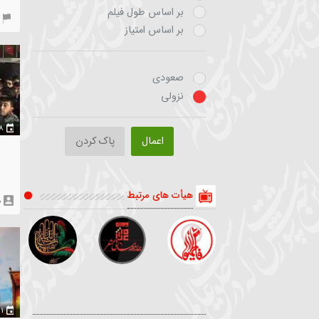
انگلیسی
آذری
۳۱ شهریور ۱۳۹۸
نماهنگ | دل میزنم
براساس زمان بارگذاری
بر اساس تعداد بازدید
بر اساس طول فیلم
Heyat.Tv
بر اساس امتیاز
صعودی
نزولی
۱۸ تیر ۱۳۹۸
اعمال
پاک کردن
زمینه | تو آسمون
نمونده یک ست