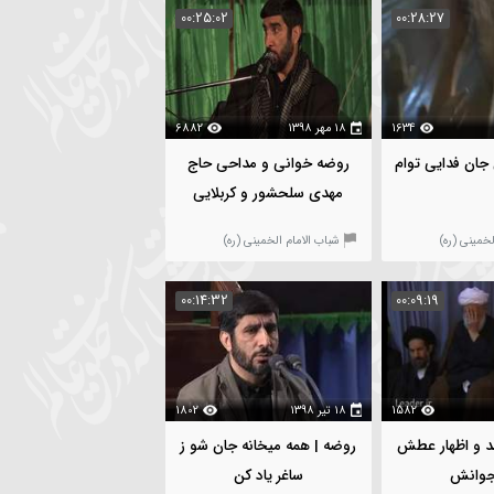
جامعه ایمانی مشعر
00:25:02
00:28:2
1634
۱۸ مهر ۱۳۹۸
6882
یی توام
روضه خوانی و مداحی حاج
مهدی سلحشور و کربلایی
محمدجواد احمدی | اربعین
شباب الامام الخمینی (ره)
سال 1394
00:14:32
00:09:19