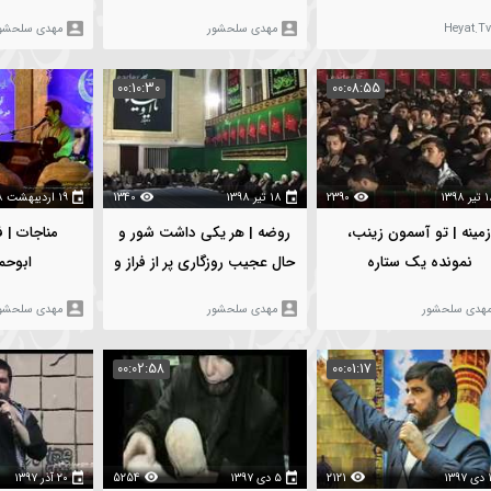
1913
۱۸ تیر ۱۳۹۸
13839
۱۸ تیر ۱۳۹۸
 به دریا
روضه | یا فاطمه من عقده دل
روضه | باز آمد و اظ
وا نکردم
کرد جوانش
مهدی سلحشور
مهدی سلحشور
00:10:30
00:08:55
2390
۱۸ تیر ۱۳۹۸
1340
۱۹ اردیبهشت ۱۳۹۸
 زینب،
روضه | هر یکی داشت شور و
مناجات | فرازی از 
اره
حال عجیب روزگاری پر از فراز و
ابوحمزه ثمالی
نشیب