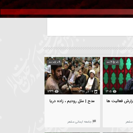
00:08:09
00:25:01
1415
۱۷ آذر ۱۳۹۸
1339
الیت ها
مدح | مثل رودیم ، زاده دریا