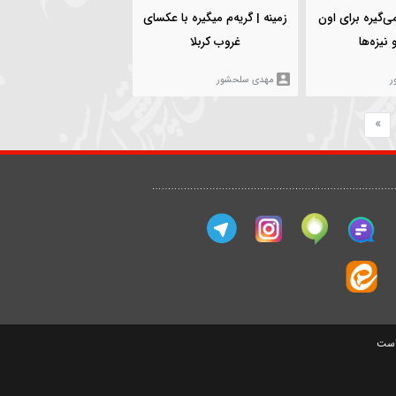
مهدی سلحشور
00:02:13
00:03:5
1632
۲۰ آذر ۱۳۹۷
1505
رای اون
زمینه | گریه‌م میگیره با عکسای
غروب کربلا
مهدی سلحشور
ی