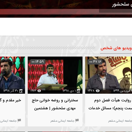
خص
00:14:59
00:47:16
2428
۱ دی ۱۳۹۸
1923
۳۰ آذر ۱۳۹۸
ل دوم
سخنرانی و روضه خوانی حاج
خیر مقدم و گزارش فع