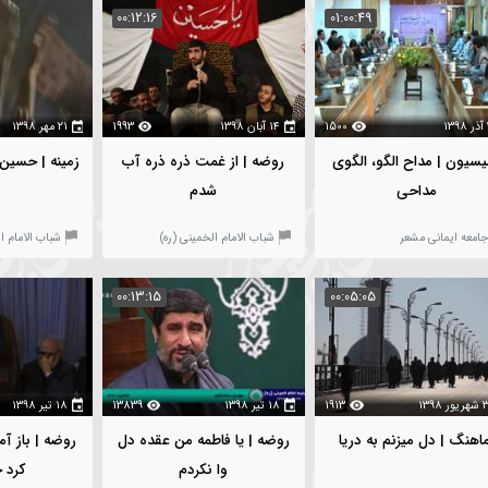
ئل خدمات
مهدی سلحشور | هشتمین
أت
همایش هیأت‌های محوری و
جامعه ایمانی مشعر
جامعه ایمانی مشعر
برگزیده کشور
7
00:12:16
01:00:49
1500
۱۴ آبان ۱۳۹۸
1993
۲۱ مهر ۱۳۹۸
و، الگوی
روضه | از غمت ذره ذره آب
زمینه | حسین جان فدا
شدم
شباب الامام الخمینی (ره)
شباب الامام الخمینی (ره)
00:13:15
00:05:05