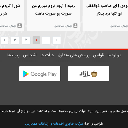
مهدی سلحشور
مهدی سلحشور
5
00:02:58
00:01:17
2121
۵ دی ۱۳۹۷
5254
۲۰ آذر ۱۳۹۷
ذوالفقار،
زمینه | آروم آروم میزارم من
شور | گریه‌م می‌گیره ب
کار
صورت رو صورت ماهت
سَر رو نیزه‌ها
مهدی سلحشور
مهدی سلحشور
1
بعدی
قبلی
بعدی
بعد
»
›
3
2
‹
«
وانین
پرسش های متداول
هیأت ها
اشخاص
پیوندها