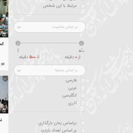
(قسمت پنجم)؛ مسا
اجتماعی هی
جامعه ایمانی مشعر
برای این شخص
مرتبط با این شخص
بر اساس مناسبت
۳ آذر ۱۳۹۸
کمیسیون | مداح الگ
1
500
مداحی
از
0
دقیقه
تا
500
دقیقه
جامعه ایمانی مشعر
بر اساس محتوا
فارسی
عربی