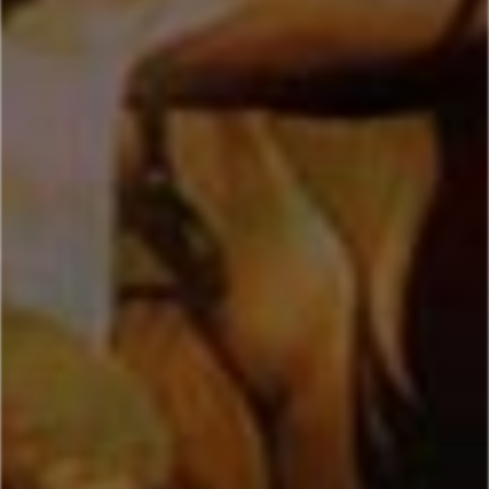
هیأت_هنر