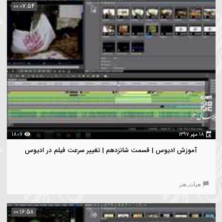
۱۳
1742
آموزش ادیوس | قسمت سیزدهم |خروجی گرفتن فیلم در ادیوس
یأت_هنر
00:09:06