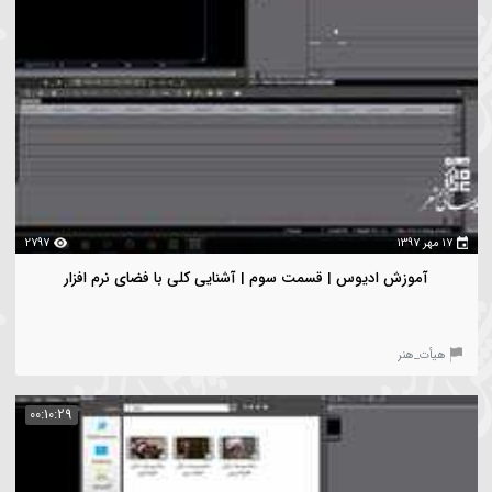
2428
آموزش ادیوس | قسمت اول | نصب برنامه
یأت_هنر
00:07:40