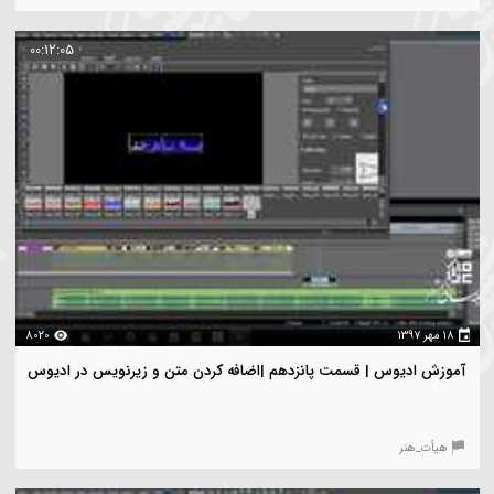
۱۳
1928
آموزش ادیوس | قسمت دوازدهم | تنظیمات صوت در ادیوس
یأت_هنر
00:08:24