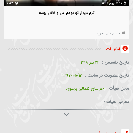
00:04:46
۱۳۹
6023
گرم دیدار تو بودم من و غافل بودم
سین جان بجنورد