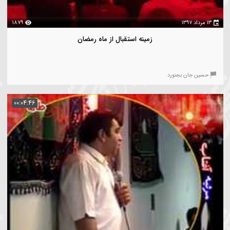
00:04:48
۱۳
1879
زمینه استقبال از ماه رمضان
سین جان بجنورد