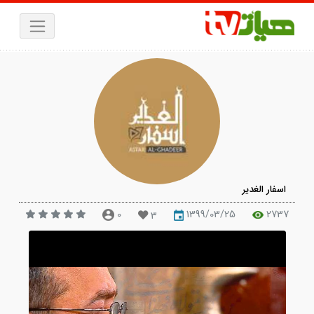
سفار الغدیر
0
1399/03/25
273
3