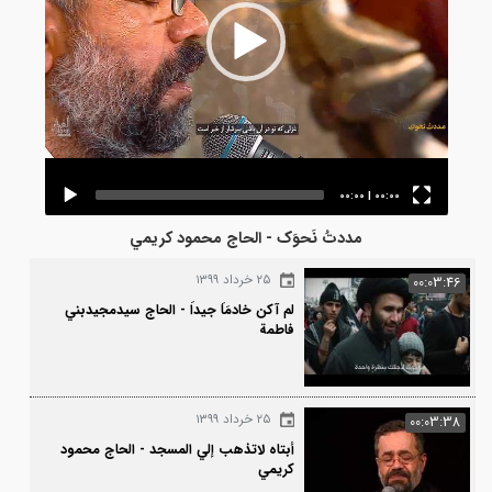
00:00
|
00:00
مددتُ نَحوَک - الحاج محمود كريمي
۲۵ خرداد ۱۳۹۹
00:03
لم آكن خادمَاَ جيداَ - الحاج سيدمجيدبني
فاطمة