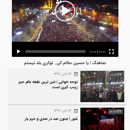
00:00
|
00:00
نماهنگ | یا حسین حلالم کن.. نوکری بلد نیستم
۲۳ آبان ۱۳۹۷
00:0
نوحه خوانی | امن ترین نقطه عالم حرم
زینب کبری است