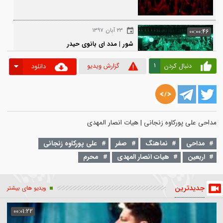
۲۳ آبان ۱۳۹۷
00:0
شور | جنون صد در صدی و حرم یار
۲۳ آبان ۱۳۹۷
00:0
شور | مدد ای بانوی حیدر
1
دنبال کردن
گزارش ویدیو
دانلود
احی
نماهنگ
صفر
علی پورکاوه زنجانی