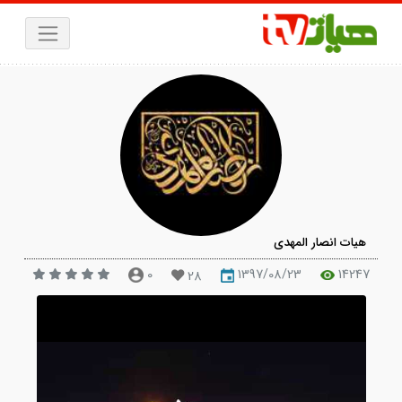
یات انصار المهدی
0
1397/08/23
142
28