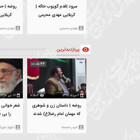
۱۸ بهمن ۱۴۰۳
3027
۵ بهمن ۱۴۰۳
2
سرود |قدم گویوب خاکه |
روضه | حضرت زینب(س) |
کربلایی مهدی محرمی
کربلایی مهدی محرمی
مهدی محرمی
مهدی محرمی
پربازدیدترین
:06:19
00:05:44
۲ مرداد ۱۳۹۷
81502
۱۷ تیر ۱۳۹۸
96