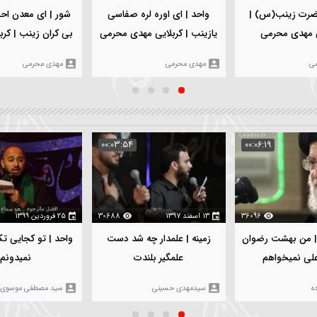
۵ بهمن ۱۴۰۳
112
۵ بهمن ۱۴۰۳
967
شور | ای معدن احسانو لط
واحد | ای اوره لره صفاسی
بی کران زينب | کربلایی مه
یازینب | کربلایی مهدی محرمی
محرمی
مهدی محرمی
مهدی محرمی
:05:02
00:03:54
00
360
۱۳ اسفند ۱۳۹۷
30688
۲۵ فروردین ۱۳۹۹
30