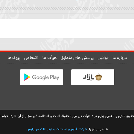
ان
زمینه | علمدار چه شد دست
واحد | تو کجایی تک و تنها 
علمگیر بلندت
نمیدونم
سیدمهدی حسینی
سید مصطفی موسوی
وانین
پرسش های متداول
هیأت ها
اشخاص
پیوندها