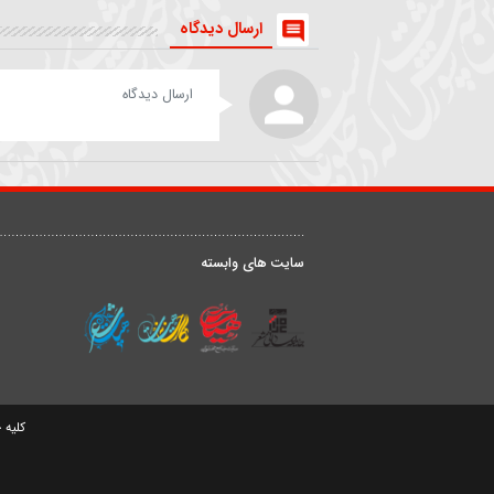
روضه | داستان زن و شوهری
شعر خوانی | من بهشت رضو
که مهمان امام رضا(ع) شدند
را بی علی نمیخواهم
حیدر خمسه
داوود علیزاده
ارسال دیدگاه
درباره ما
ق
سایت های وابسته