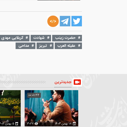
۹ دی ۱۴۰۱
00:03:48
شور | شاه نجف / کربلایی مهدی محرمی
مهدی محرمی
2410
۱۰ دی ۱۴۰۱
00:04:19
واحد | کلمینی(ترکی)/ کربلایی مهدی محر
حضرت زینب
شهادت
کربلایی مهدی محرمی
عقیله العرب
تبریز
مداحی
مهدی محرمی
2184
جدیدترین
:02:35
00:01:22