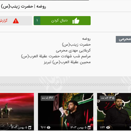
00:00
|
00:00
روضه | حضرت زینب(س) | کربلای
1
دنبال کردن
گزارش ویدیو
می
:02:30
00:01:42
00