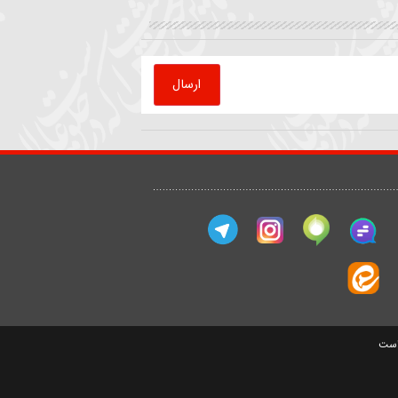
که
روضه | داستان ملاقات امام
قرائت دعای کمیل
رضا(ع) با پیرمرد کشاورز
حیدر خمسه
سید مصطفی موسوی
ارسال