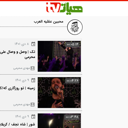
محبین عقلیه العرب
1123
۸ دی ۱۴۰۱
00:05:14
تک | وصل و وصال علی علی/کربلایی مهد
محرمی
مهدی محرمی
2976
۹ دی ۱۴۰۱
00:04:26
زمینه | تو روزگاری که/کربلایی مهدی مح
مهدی محرمی
084