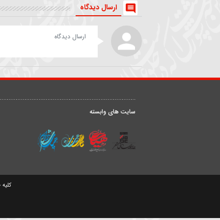
روضه | داستان زن و شوهری
شعر خوانی | من بهشت رضو
که مهمان امام رضا(ع) شدند
را بی علی نمیخواهم
حیدر خمسه
داوود علیزاده
ارسال دیدگاه
درباره ما
ق
سایت های وابسته