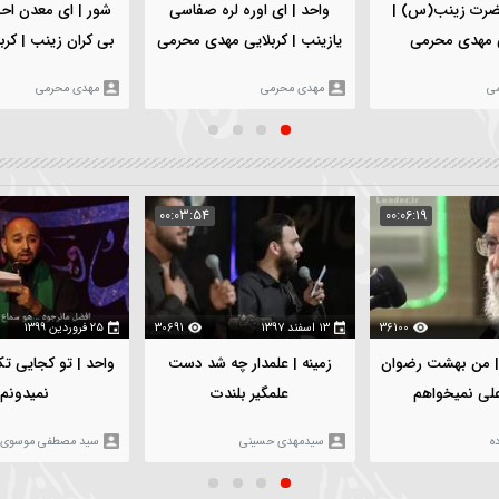
۵ بهمن ۱۴۰۳
112
۵ بهمن ۱۴۰۳
969
شور | ای معدن احسانو لط
واحد | ای اوره لره صفاسی
بی کران زينب | کربلایی مه
یازینب | کربلایی مهدی محرمی
محرمی
مهدی محرمی
مهدی محرمی
:05:02
00:03:54
00
361
۱۳ اسفند ۱۳۹۷
30691
۲۵ فروردین ۱۳۹۹
33