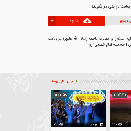
 هی در بکوبند
دانلود
و حضرت فاطمه (سلام الله علیها) در ولادت 
ویدیو های بیشتر
04:14
00:02:58
00