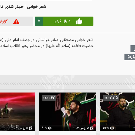
00:00
|
00:00
شعر خوانی | حیدر شدی تا پشت در
5
دنبال کردن
گزارش ویدیو
شعر خوانی مصطفی صابر خراسانی در وصف امام علی (علیه السلام) 
:02:30
00:01:42
00