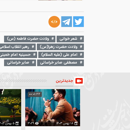
۶ خرداد ۱۳۹۷
00:05:56
مدح حضرت زینب
هیات دوبانوی دمشق
2360
۱۹ شهریور ۱۳۹۷
00:01:52
سنگین | یا حسین حسین یا حبیب فاطمه
شعر خوانی
ولادت حضرت فاطمه (س)
ولادت حضرت زهرا(س)
رهبر انقلاب اسلامی
میثم مطیعی
2414
امام علی (علیه السلام)
حسینیه امام خمینی(ره)
مصطفی صابر خراسانی
صابر خراسانی
جدیدترین
:02:35
00:01:22