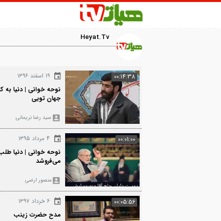
Heyat.Tv
15881
۱۹ اسفند ۱۳۹۶
00:14:38
نوحه خوانی | دنیا به کام ماست که کام
جهان تویی
سید رضا نریمانی
383
۴ مرداد ۱۳۹۵
00:01:00
نوحه خوانی | دنیا طلب دین را به دنیا
می‌فروشد
منصور ارضی
2119