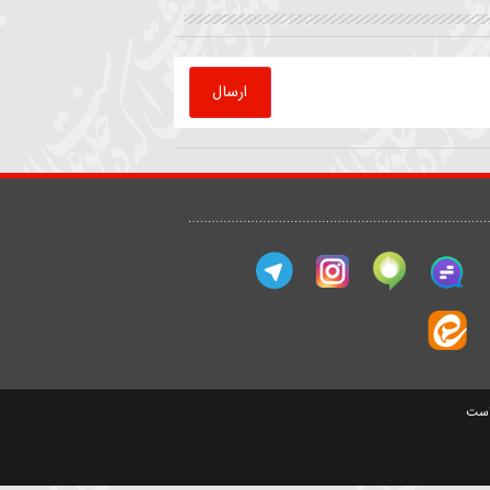
که
روضه | داستان ملاقات امام
قرائت دعای کمیل
رضا(ع) با پیرمرد کشاورز
حیدر خمسه
سید مصطفی موسوی
ارسال