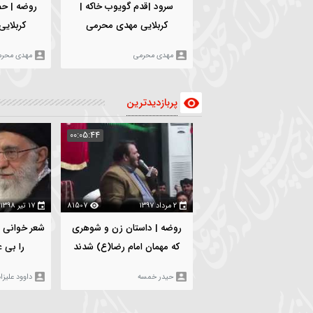
۱۸ بهمن ۱۴۰۳
3029
۵ بهمن ۱۴۰۳
5
سرود |قدم گویوب خاکه |
روضه | حضرت زینب(س) |
کربلایی مهدی محرمی
کربلایی مهدی محرمی
مهدی محرمی
مهدی محرمی
پربازدیدترین
:06:19
00:05:44
۲ مرداد ۱۳۹۷
81507
۱۷ تیر ۱۳۹۸
00