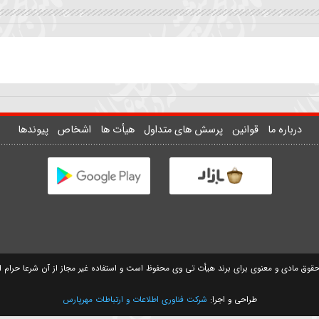
ان
زمینه | علمدار چه شد دست
واحد | تو کجایی تک و تنها 
علمگیر بلندت
نمیدونم
سیدمهدی حسینی
سید مصطفی موسوی
وانین
پرسش های متداول
هیأت ها
اشخاص
پیوندها