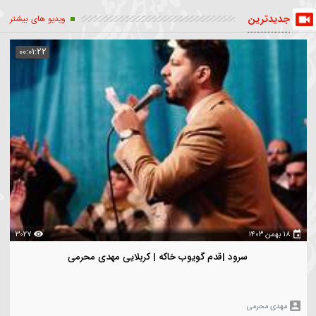
ریزج
فاطمیه
سینه زنی
کربلایی مهدی محرمی
یله العرب
مداحی
یدترین
ویدیو های بیشتر
00:01:22