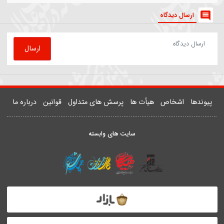
81500
روضه | داستان زن و شوهری که مهمان امام رضا(ع) شدند
یدر خمسه
ارسال دیدگاه
ارسال