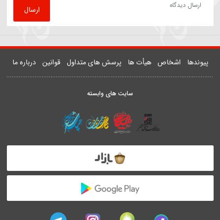
81508
روضه | داستان زن و شوهری که مهمان امام رضا(ع) شدند
یدر خمسه
ارسال دیدگاه
ارسال
دها
اشخاص
هیأت ها
پرسش های متداول
قوانین
درباره ما