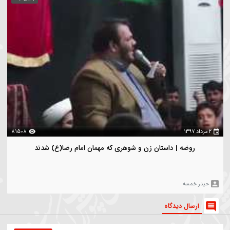
سرود |قدم گویوب خاکه | کربلایی مهدی محرمی
هدی محرمی
بازدیدترین
ویدیو های بیشتر
00:05:44