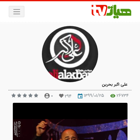
لی اکبر بحرین
0
1399/01/25
267
294