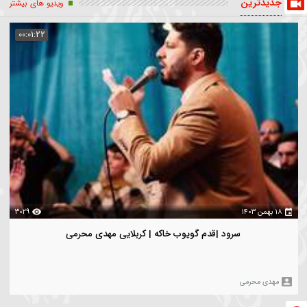
أت شهدای گمنام
تاریخ حیات امیر المومنین
دای گمنام
هیأت
حجت الاسلام پناهیان
اهیان
علیرضا پناهیان
حسادت
یدترین
ویدیو های بیشتر
00:01:22