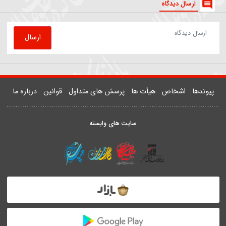
81508
روضه | داستان زن و شوهری که مهمان امام رضا(ع) شدند
یدر خمسه
ارسال دیدگاه
ارسال