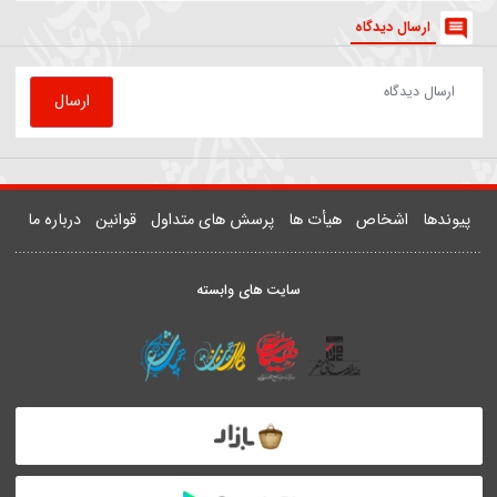
81544
روضه | داستان زن و شوهری که مهمان امام رضا(ع) شدند
یدر خمسه
ارسال دیدگاه
ارسال