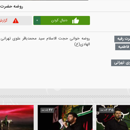
00:00
|
00:00
روضه حضرت رقیه(
1
0
دنبال کردن
گزارش ویدیو
1