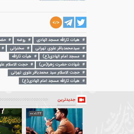
۲ مرداد ۱۳۹۷
00:07:13
مدیحه سرایی از عرش تا به فرش
هیات ثارالله مسجد الهادی
895
۲۷ آبان ۱۳۹۷
00:10:50
سخنرانی | پانزده خصیصه اهل دنیا
هیات ثارالله مسجد الهادی
روضه
حضرت رقیه
سیدمحمدباقر علوی تهرانی
سخنرانی
فاطمیه
سیدمحمدباقر علوی تهرانی
854
مسجد امام الهادی(ع)
هیأت ثارالله
شهادت حضرت زهرا(س)
حجت الاسلام علوی تهرانی
حجت الاسلام سید محمدباقر علوی تهرانی
هیأت ثارالله مسجد امام الهادی(ع)
جدیدترین