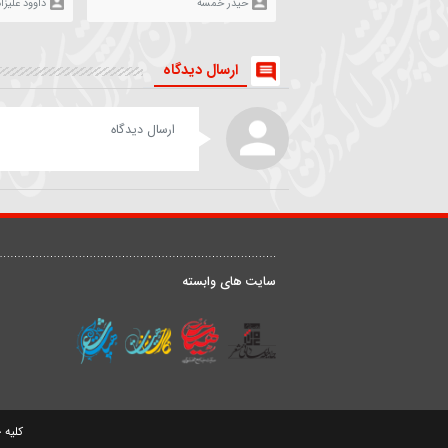
۲ مرداد ۱۳۹۷
81534
۱۷ تیر ۱۳۹۸
04
روضه | داستان زن و شوهری
شعر خوانی | من بهشت رضو
که مهمان امام رضا(ع) شدند
را بی علی نمیخواهم
حیدر خمسه
داوود علیزاده
ارسال دیدگاه
درباره ما
ق