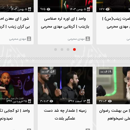
:02:30
00:01:42
00
۵ بهمن ۱۴۰۳
112
۵ بهمن ۱۴۰۳
975
شور | ای معدن احسانو لط
واحد | ای اوره لره صفاسی
بی کران زينب | کربلایی مه
یازینب | کربلایی مهدی محرمی
محرمی
مهدی محرمی
مهدی محرمی
:05:02
00:03:54
00