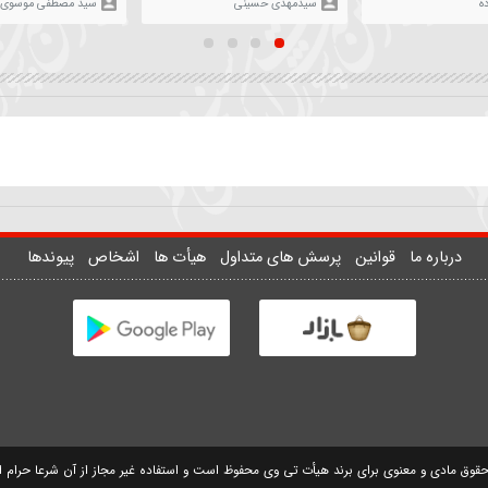
361
۱۳ اسفند ۱۳۹۷
30703
۲۵ فروردین ۱۳۹۹
40
ان
زمینه | علمدار چه شد دست
واحد | تو کجایی تک و تنها 
علمگیر بلندت
نمیدونم
سیدمهدی حسینی
سید مصطفی موسوی
وانین
پرسش های متداول
هیأت ها
اشخاص
پیوندها