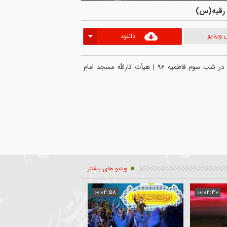
س)
دانلود
روضه خوانی حجت الاسلام سید محمدباقر علوی تهرانی در شب سوم فاطمیه 96 | هیأت ثارالله مسجد امام 
ویدیو های بیشتر