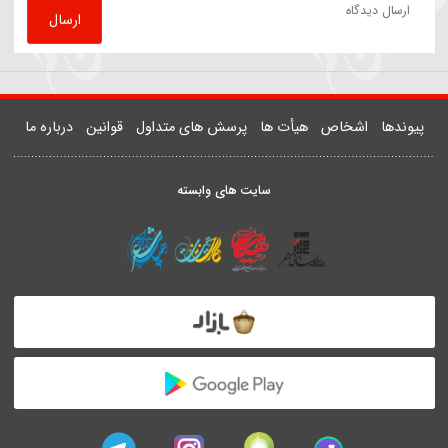
81533
روضه | داستان زن و شوهری که مهمان امام رضا(ع) شدند
یدر خمسه
ارسال دیدگاه
ارسال
دها
اشخاص
هیأت ها
پرسش های متداول
قوانین
درباره ما