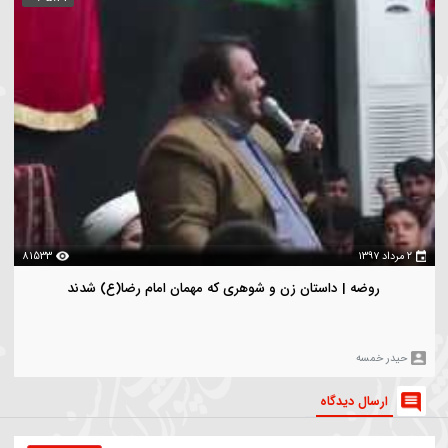
سرود |قدم گویوب خاکه | کربلایی مهدی محرمی
هدی محرمی
بازدیدترین
ویدیو های بیشتر
00:05:44