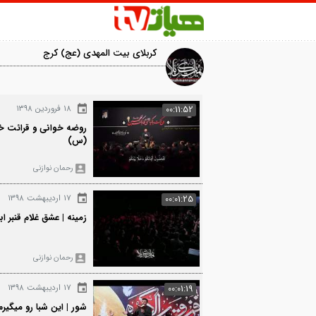
کربلای بیت المهدی (عج) کرج
8703
۱۸ فروردین ۱۳۹۸
00:11:52
روضه خوانی و قرائت خطبه حضرت زینب
(س)
رحمان نوازنی
823
۱۷ اردیبهشت ۱۳۹۸
00:01:25
زمینه | عشق غلام قنبر ابوتراب می‌شود
رحمان نوازنی
3221