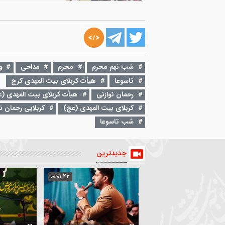
۱۷ اردیبهشت ۱۳۹۸
00:01:19
شور | این شبا رو میگیرم در خونتون احیا
رحمان نوازنی
066
۱۶ شهریور ۱۳۹۹
00:03:20
زمینه | پسرم قاری قرآنه پسرم دین و ایما
شب نهم محرم
محرم
مداحی
واحد
تاسوعا
هیأت کربلای بیت المهدی کرج
رحمان نوازنی
868
رحمان نوازنی
هیأت کربلای بیت المهدی (عج) کرج
کربلای بیت المهدی (عج)
کربلایی رحمان نوازنی
شب تاسوعا
جدیدترین
:02:35
00:01:22