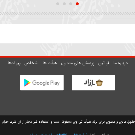
361
۱۳ اسفند ۱۳۹۷
30697
۲۵ فروردین ۱۳۹۹
36
ان
زمینه | علمدار چه شد دست
واحد | تو کجایی تک و تنها 
علمگیر بلندت
نمیدونم
سیدمهدی حسینی
سید مصطفی موسوی
وانین
پرسش های متداول
هیأت ها
اشخاص
پیوندها