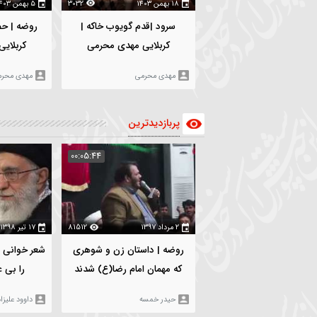
۱۸ بهمن ۱۴۰۳
3032
۵ بهمن ۱۴۰۳
6
سرود |قدم گویوب خاکه |
روضه | حضرت زینب(س) |
کربلایی مهدی محرمی
کربلایی مهدی محرمی
مهدی محرمی
مهدی محرمی
پربازدیدترین
:06:19
00:05:44