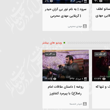
940
۲ بهمن ۱۴۰۳
890
۲۶ دی ۱۴۰۳
ف
سرود | به نام نور بی کران حیدر
واحد | از اون روزی که از غ
دی
| کربلایی مهدی محرمی
مستم حسین | کربلایی مه
محرمی
مهدی محرمی
مهدی محرمی
ویدیو های بیشتر
:33:40
00:04:00
00