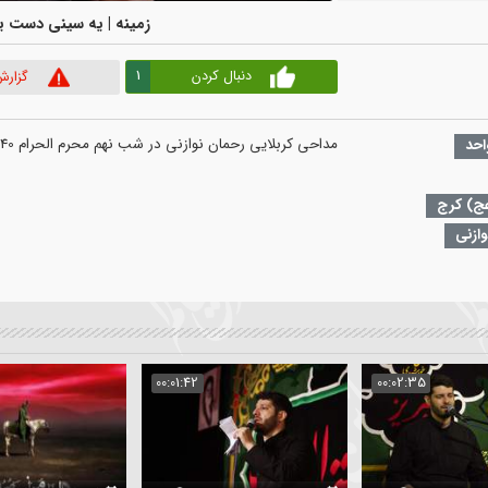
00:00
|
00:00
ء
زمینه | یه سینی دست یه پسر 
3
1
دنبال کردن
گزارش ویدیو
نه
1
:02:30
00:01:42
00