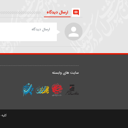
۲ مرداد ۱۳۹۷
81512
۱۷ تیر ۱۳۹۸
00
روضه | داستان زن و شوهری
شعر خوانی | من بهشت رضو
که مهمان امام رضا(ع) شدند
را بی علی نمیخواهم
حیدر خمسه
داوود علیزاده
ارسال دیدگاه
درباره ما
ق
سایت های وابسته