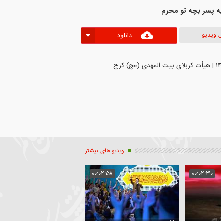
بچه تو محرم
دانلود
ویدیو های بیشتر
04:14
00:02:58
00