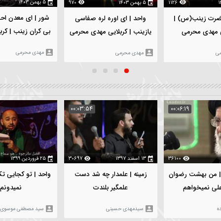
۵ بهمن ۱۴۰۳
112
۵ بهمن ۱۴۰۳
970
شور | ای معدن احسانو لط
واحد | ای اوره لره صفاسی
بی کران زينب | کربلایی مه
یازینب | کربلایی مهدی محرمی
محرمی
مهدی محرمی
مهدی محرمی
:05:02
00:03:54
00