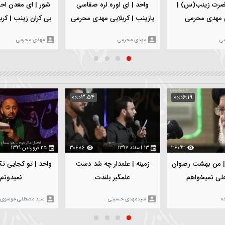
۵ بهمن ۱۴۰۳
112
۵ بهمن ۱۴۰۳
965
شور | ای معدن احسانو لط
واحد | ای اوره لره صفاسی
بی کران زينب | کربلایی مه
یازینب | کربلایی مهدی محرمی
محرمی
مهدی محرمی
مهدی محرمی
:05:02
00:03:54
00
360
۱۳ اسفند ۱۳۹۷
30686
۲۵ فروردین ۱۳۹۹
23