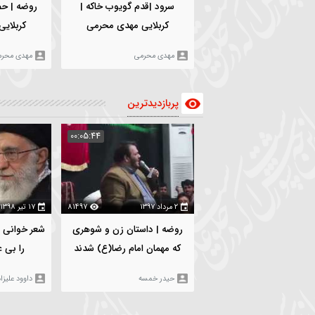
۱۸ بهمن ۱۴۰۳
3026
۵ بهمن ۱۴۰۳
0
سرود |قدم گویوب خاکه |
روضه | حضرت زینب(س) |
کربلایی مهدی محرمی
کربلایی مهدی محرمی
مهدی محرمی
مهدی محرمی
پربازدیدترین
:06:19
00:05:44
۲ مرداد ۱۳۹۷
81497
۱۷ تیر ۱۳۹۸
93