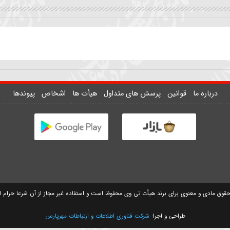
ان
زمینه | علمدار چه شد دست
واحد | تو کجایی تک و تنها 
علمگیر بلندت
نمیدونم
سیدمهدی حسینی
سید مصطفی موسوی
وانین
پرسش های متداول
هیأت ها
اشخاص
پیوندها