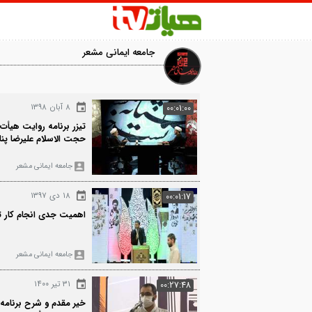
جامعه ایمانی مشعر
1399
۸ آبان ۱۳۹۸
00:01:00
تیزر برنامه روایت هیأت | قسمت دهم |
حجت الاسلام علیرضا پناهیان
جامعه ایمانی مشعر
2259
۱۸ دی ۱۳۹۷
00:01:17
اهمیت جدی انجام کار تربیتی در هیأت‌ها
جامعه ایمانی مشعر
588