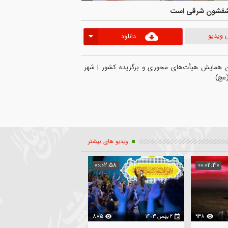
 شرقی است
دانلود
گزیده ای از سخنرانی حجت الاسلام سوزنچی | یازدهمین همایش هیأت‌های محوری و برگزیده کشور | شهر 
ویدیو های بیشتر
04:14
00:02:58
00