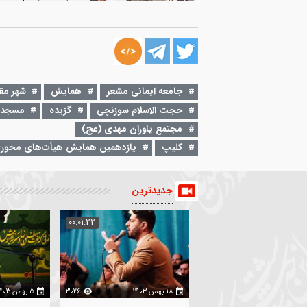
۳۱ تیر ۱۴۰۰
00:27:48
خیر مقدم و شرح برنامه | سیزدهمین هم
مدیران و هیأت‌های محوری و برگزیده کش
جامعه ایمانی مشعر
732
۱۵ مرداد ۱۳۹۹
00:09:01
کلیپ | با جامعه ایمانی مشعر آشنا شوید
جامعه ایمانی مشعر
همایش
شهر مقدس قم
حجت الاسلام سوزنچی
گزیده
مسجد مقدس جمکران
جامعه ایمانی مشعر
324
مجتمع یاوران مهدی (عج)
کلیپ
یازدهمین همایش هیأت‌های محوری و برگزیده کشو
جدیدترین
:02:35
00:01:22