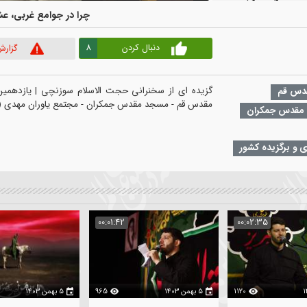
00:00
|
00:00
ایش
ور
چرا در جوامع غربی، عشقشون
8
دنبال کردن
گزارش ویدیو
4
ر
:02:30
00:01:42
00