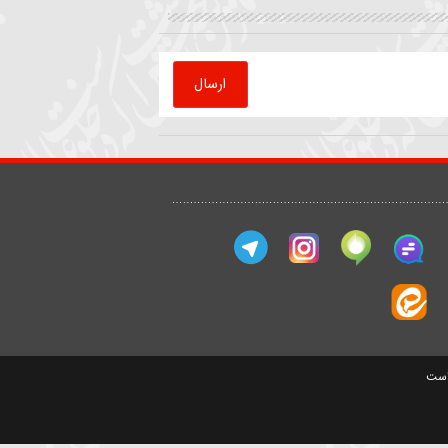
که
روضه | داستان ملاقات امام
قرائت دعای کمیل
رضا(ع) با پیرمرد کشاورز
حیدر خمسه
سید مصطفی موسوی
ارسال