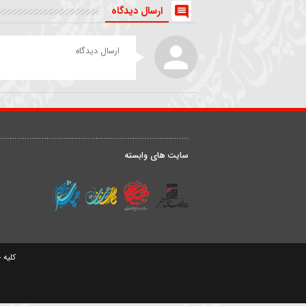
روضه | داستان زن و شوهری
شعر خوانی | من بهشت رضو
که مهمان امام رضا(ع) شدند
را بی علی نمیخواهم
حیدر خمسه
داوود علیزاده
ارسال دیدگاه
درباره ما
ق
سایت های وابسته