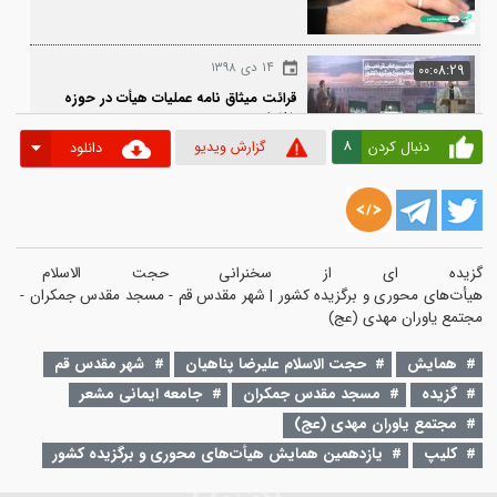
۲ بهمن ۱۴۰۰
00:0
گزارشی از فعالیت‌های هیأت روضة الزهرا
دزفول
۱۴ دی ۱۳۹۸
00:0
قرائت میثاق نامه عملیات هیأت در حوزه
خانواده
8
دنبال کردن
گزارش ویدیو
دانلود
۲۵ دی ۱۳۹۷
00:0
پیام تربیتی حضرت زهرا(س) در بیان
خطبه فدکیه
ده ای از سخنرانی حجت الاسلام علی
یأت‌های محوری و برگزیده کشور | شهر مقدس قم - مسجد مقدس جمکران - 