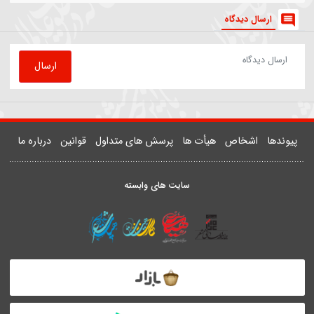
81525
روضه | داستان زن و شوهری که مهمان امام رضا(ع) شدند
یدر خمسه
ارسال دیدگاه
ارسال