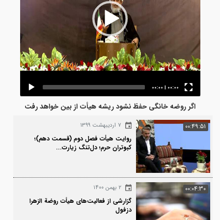
00:00
|
00:00
اگر روضه خانگی حفظ نشود ریشه هیأت از بین خواهد رفت
۷ اردیبهشت ۱۳۹۹
00:4
روایت هیأت فصل دوم (قسمت دهم)؛
کبوتران حرم؛ دل‌تنگ زیارت...