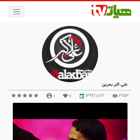
لی اکبر بحرین
0
1399/01/21
295
7