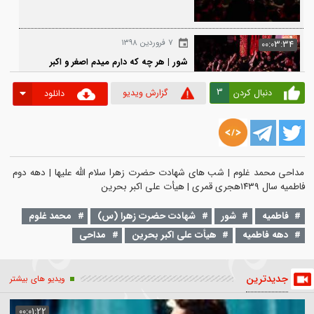
۷ فروردین ۱۳۹۸
00:0
زمینه | میخواستی بری آب بیاری ولی
نشد
۷ فروردین ۱۳۹۸
00:03
شور | هر چه که دارم میدم اصغر و اکبر
میدم
3
دنبال کردن
گزارش ویدیو
دانلود
۷ فروردین ۱۳۹۸
00:1
زمینه | چه غریبونه، می‌برند نیمه‌ی شب
تابوت مادر
 محمد غلوم | شب های شهادت حضرت زهرا سلام الله علیها | دهه دوم 
طمیه
شور
شهادت حضرت زهرا (س)
محمد غلوم