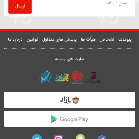
81503
روضه | داستان زن و شوهری که مهمان امام رضا(ع) شدند
یدر خمسه
ارسال دیدگاه
ارسال
دها
اشخاص
هیأت ها
پرسش های متداول
قوانین
درباره ما