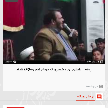
سرود |قدم گویوب خاکه | کربلایی مهدی محرمی
هدی محرمی
بازدیدترین
ویدیو های بیشتر
00:05:44