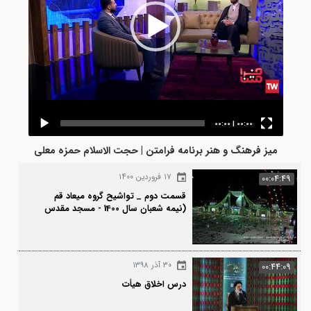
00:00
|
00:00
میز فرهنگ و هنر برنامه فرامتن | حجت الاسلام حمزه معلی
۱۷ فروردین ۱۴۰۰
00:0
قسمت دوم _ تواشیح گروه میعاد قم
(نیمه شعبان سال 1400 - مسجد مقدس
جمکران)