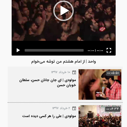
00:00
|
00:00
واحد | از امام هشتم من توشه می‌خوام
۱۰ خرداد ۱۳۹۷
00:0
مولودی | ای جان جانان حسن، سلطان
خوبان حسن