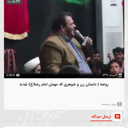
سرود |قدم گویوب خاکه | کربلایی مهدی محرمی
هدی محرمی
بازدیدترین
ویدیو های بیشتر
00:05:44