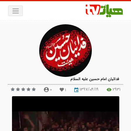
دائیان امام حسین علیه السلام
0
1397/04/19
29
1