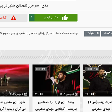
00:00
|
00:00
مدح | سر مزار شهیدان هنوز در پی بوییم
1
دنبال کردن
گزارش ویدیو
ست
ت
:02:30
00:01:42
00