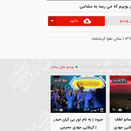
 که می رسد به مشامی
دانلود
ویدیو های بیشتر
04:14
00:02:58
00