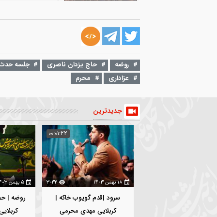
۲۵ اردیبهشت ۱۳۹۸
00:03:54
روضه | بوریایی که در آن جم شده اعضای
تنت
یزدان ناصری
1472
۳۰ شهریور ۱۳۹۸
00:01:48
واحد | پدرم خادم دربار حسین، مادرم ه
عزادار حسین
روضه
حاج یزدان ناصری
جلسه حدث کساء
هیأ
عزاداری
محرم
یزدان ناصری
1752
جدیدترین
:02:35
00:01:22