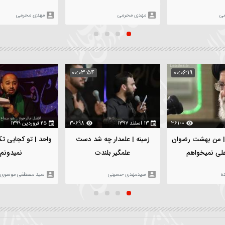
۵ بهمن ۱۴۰۳
112
۵ بهمن ۱۴۰۳
970
شور | ای معدن احسانو لط
واحد | ای اوره لره صفاسی
بی کران زينب | کربلایی مه
یازینب | کربلایی مهدی محرمی
محرمی
مهدی محرمی
مهدی محرمی
:05:02
00:03:54
00
361
۱۳ اسفند ۱۳۹۷
30698
۲۵ فروردین ۱۳۹۹
36
ان
زمینه | علمدار چه شد دست
واحد | تو کجایی تک و تنها 
علمگیر بلندت
نمیدونم