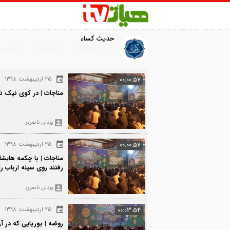
حدیث کساء
1645
۲۵ اردیبهشت ۱۳۹۸
00:00:57
مناجات | در کوی نیک نامان ما را گذر ندا
یزدان ناصری
036
۲۵ اردیبهشت ۱۳۹۸
00:00:57
مناجات | با چکمه هایشان چقدر این حرام
رفتند روی سینه ارباب راه
یزدان ناصری
545