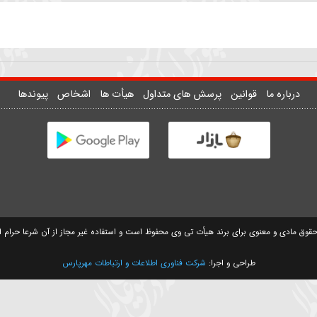
سیدمهدی حسینی
سید مصطفی موسوی
وانین
پرسش های متداول
هیأت ها
اشخاص
پیوندها