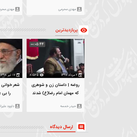
۱۸ بهمن ۱۴۰۳
3032
۵ بهمن ۱۴۰۳
6
سرود |قدم گویوب خاکه |
روضه | حضرت زینب(س) |
کربلایی مهدی محرمی
کربلایی مهدی محرمی
مهدی محرمی
مهدی محرمی
پربازدیدترین
:06:19
00:05:44
۲ مرداد ۱۳۹۷
81525
۱۷ تیر ۱۳۹۸
00
روضه | داستان زن و شوهری
شعر خوانی | من بهشت رضو
که مهمان امام رضا(ع) شدند
را بی علی نمیخواهم