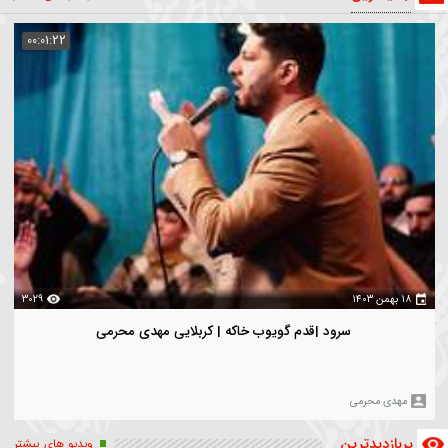
ار شهدا
مراسم مناجات
ماه رمضان
هیأت
ج یزدان ناصری
جلسه حدیث کساء_کرمانشاه
اداری
یدترین
ویدیو های بیشتر
00:01:22