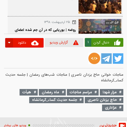
۲۵ اردیبهشت ۱۳۹۸
00:0
مناجات | در کوی نیک نامان ما را گذر
ندادند
۲۵ اردیبهشت ۱۳۹۸
00:03
روضه | بوریایی که در آن جم شده اعضای
تنت
1
دنبال کردن
گزارش ویدیو
دانلود
۳۰ شهریور ۱۳۹۸
00:0
واحد | پدرم خادم دربار حسین، مادرم
هست عزادار حسین
مناجات خوانی حاج یزدان ناصری | مناجات شب‌های رمضان | جلسه حدیث 