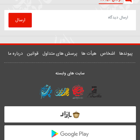
81508
روضه | داستان زن و شوهری که مهمان امام رضا(ع) شدند
یدر خمسه
ارسال دیدگاه
ارسال
دها
اشخاص
هیأت ها
پرسش های متداول
قوانین
درباره ما