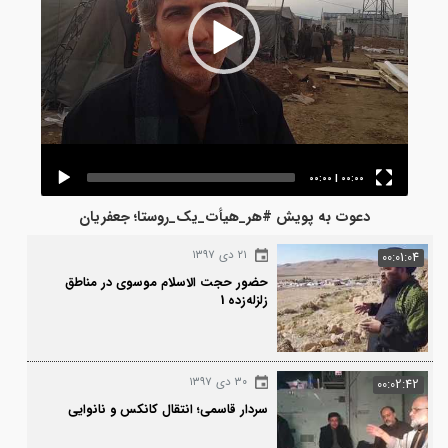
00:00
|
00:00
دعوت به پویش #هر_هیأت_یک_روستا؛ جعفریان
۲۱ دی ۱۳۹۷
00:0
حضور حجت الاسلام موسوی در مناطق
زلزله‌زده 1