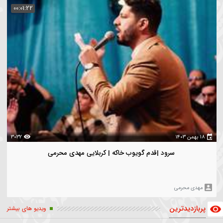
 هیأت یک روستا
میاندار خدمت
زله کرمانشاه
سرپل ذهاب
خادم هیأت خادم مردم
یدترین
ویدیو های بیشتر
00:01:22