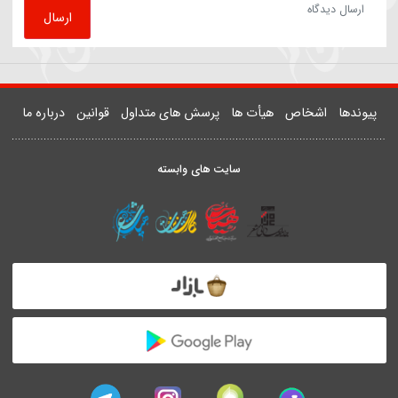
81508
روضه | داستان زن و شوهری که مهمان امام رضا(ع) شدند
یدر خمسه
ارسال دیدگاه
ارسال
دها
اشخاص
هیأت ها
پرسش های متداول
قوانین
درباره ما