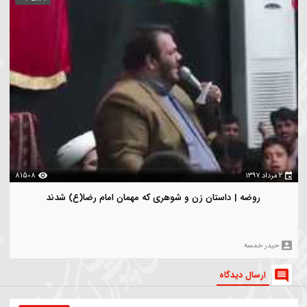
سرود |قدم گویوب خاکه | کربلایی مهدی محرمی
هدی محرمی
بازدیدترین
ویدیو های بیشتر
00:05:44